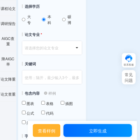
选择学历
课程论文
大
本
硕
专
科
博
调研报告
论文专业
*
AIGC查
重
请选择您的论文专业
降AIGC
关键词
率
联系客服
常见
论文降重
问题
包含内容
样例
论文查重
图表
表格
插图
公式
代码
问卷调查
查看样例
立即生成
字数选择
*